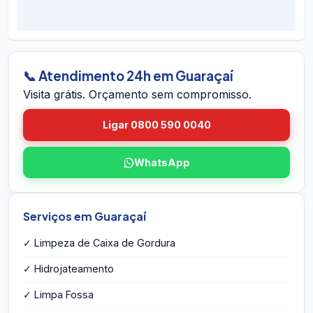
É simples: ligue 0800 590 0040 (gratuito),
preventivos. Se houver retorno do problema
chame no WhatsApp 24h, ou envie o endereço
dentro do prazo em Guaraçaí, voltamos sem
em Guaraçaí pelo site. A equipe vai até você em
custo.
Guaraçaí, avalia a caixa, mede o volume,
identifica eventuais problemas estruturais e
📞 Atendimento 24h em Guaraçaí
entrega o orçamento por escrito na hora — sem
Visita grátis. Orçamento sem compromisso.
compromisso e sem taxa de visita.
Ligar 0800 590 0040
WhatsApp
Serviços em Guaraçaí
✓ Limpeza de Caixa de Gordura
✓ Hidrojateamento
✓ Limpa Fossa