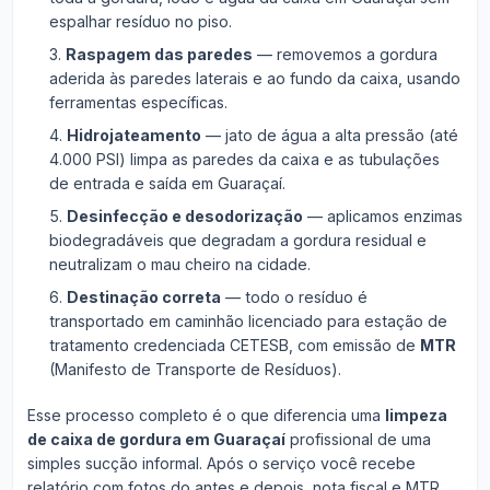
espalhar resíduo no piso.
Raspagem das paredes
— removemos a gordura
aderida às paredes laterais e ao fundo da caixa, usando
ferramentas específicas.
Hidrojateamento
— jato de água a alta pressão (até
4.000 PSI) limpa as paredes da caixa e as tubulações
de entrada e saída em Guaraçaí.
Desinfecção e desodorização
— aplicamos enzimas
biodegradáveis que degradam a gordura residual e
neutralizam o mau cheiro na cidade.
Destinação correta
— todo o resíduo é
transportado em caminhão licenciado para estação de
tratamento credenciada CETESB, com emissão de
MTR
(Manifesto de Transporte de Resíduos).
Esse processo completo é o que diferencia uma
limpeza
de caixa de gordura em Guaraçaí
profissional de uma
simples sucção informal. Após o serviço você recebe
relatório com fotos do antes e depois, nota fiscal e MTR.