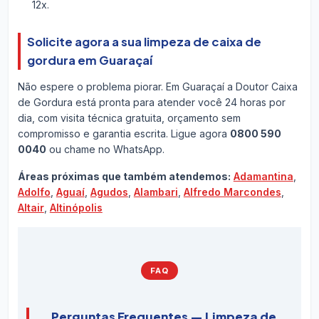
12x.
Solicite agora a sua limpeza de caixa de
gordura em Guaraçaí
Não espere o problema piorar. Em Guaraçaí a Doutor Caixa
de Gordura está pronta para atender você 24 horas por
dia, com visita técnica gratuita, orçamento sem
compromisso e garantia escrita. Ligue agora
0800 590
0040
ou chame no WhatsApp.
Áreas próximas que também atendemos:
Adamantina
,
Adolfo
,
Aguaí
,
Agudos
,
Alambari
,
Alfredo Marcondes
,
Altair
,
Altinópolis
FAQ
Perguntas Frequentes — Limpeza de