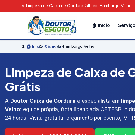
⭐ Limpeza de Caixa de Gordura 24h em Hamburgo Velho - V
🏠 Início
Serviç
🏠 Início
›
Cidades
›
Hamburgo Velho
Limpeza de Caixa de 
Grátis
A
Doutor Caixa de Gordura
é especialista em
limp
Velho
: equipe própria, frota licenciada CETESB, hid
24 horas. Visita gratuita, orçamento por escrito, MTR,