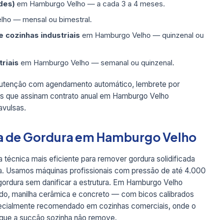
des)
em Hamburgo Velho — a cada 3 a 4 meses.
ho — mensal ou bimestral.
 cozinhas industriais
em Hamburgo Velho — quinzenal ou
triais
em Hamburgo Velho — semanal ou quinzenal.
utenção com agendamento automático, lembrete por
s que assinam contrato anual em Hamburgo Velho
vulsas.
a de Gordura em Hamburgo Velho
a técnica mais eficiente para remover gordura solidificada
da. Usamos máquinas profissionais com pressão de até 4.000
 gordura sem danificar a estrutura. Em Hamburgo Velho
ido, manilha cerâmica e concreto — com bicos calibrados
specialmente recomendado em cozinhas comerciais, onde o
 que a sucção sozinha não remove.