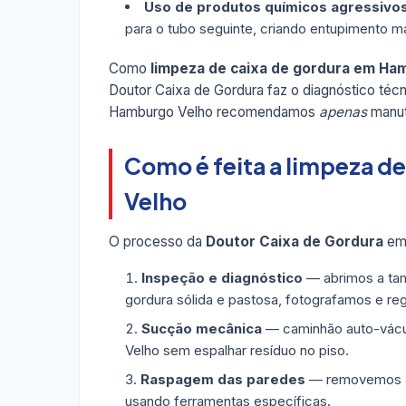
Uso de produtos químicos agressivo
para o tubo seguinte, criando entupimento ma
Como
limpeza de caixa de gordura em Ha
Doutor Caixa de Gordura faz o diagnóstico téc
Hamburgo Velho recomendamos
apenas
manut
Como é feita a limpeza d
Velho
O processo da
Doutor Caixa de Gordura
em 
Inspeção e diagnóstico
— abrimos a tam
gordura sólida e pastosa, fotografamos e re
Sucção mecânica
— caminhão auto-vácuo
Velho sem espalhar resíduo no piso.
Raspagem das paredes
— removemos a g
usando ferramentas específicas.