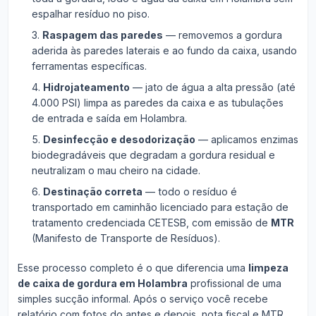
espalhar resíduo no piso.
Raspagem das paredes
— removemos a gordura
aderida às paredes laterais e ao fundo da caixa, usando
ferramentas específicas.
Hidrojateamento
— jato de água a alta pressão (até
4.000 PSI) limpa as paredes da caixa e as tubulações
de entrada e saída em Holambra.
Desinfecção e desodorização
— aplicamos enzimas
biodegradáveis que degradam a gordura residual e
neutralizam o mau cheiro na cidade.
Destinação correta
— todo o resíduo é
transportado em caminhão licenciado para estação de
tratamento credenciada CETESB, com emissão de
MTR
(Manifesto de Transporte de Resíduos).
Esse processo completo é o que diferencia uma
limpeza
de caixa de gordura em Holambra
profissional de uma
simples sucção informal. Após o serviço você recebe
relatório com fotos do antes e depois, nota fiscal e MTR.