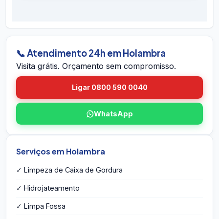
É simples: ligue 0800 590 0040 (gratuito),
preventivos. Se houver retorno do problema
chame no WhatsApp 24h, ou envie o endereço
dentro do prazo em Holambra, voltamos sem
em Holambra pelo site. A equipe vai até você
custo.
em Holambra, avalia a caixa, mede o volume,
identifica eventuais problemas estruturais e
📞 Atendimento 24h em Holambra
entrega o orçamento por escrito na hora — sem
Visita grátis. Orçamento sem compromisso.
compromisso e sem taxa de visita.
Ligar 0800 590 0040
WhatsApp
Serviços em Holambra
✓ Limpeza de Caixa de Gordura
✓ Hidrojateamento
✓ Limpa Fossa