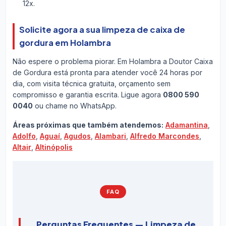
12x.
Solicite agora a sua limpeza de caixa de
gordura em Holambra
Não espere o problema piorar. Em Holambra a Doutor Caixa
de Gordura está pronta para atender você 24 horas por
dia, com visita técnica gratuita, orçamento sem
compromisso e garantia escrita. Ligue agora
0800 590
0040
ou chame no WhatsApp.
Áreas próximas que também atendemos:
Adamantina
,
Adolfo
,
Aguaí
,
Agudos
,
Alambari
,
Alfredo Marcondes
,
Altair
,
Altinópolis
FAQ
Perguntas Frequentes — Limpeza de