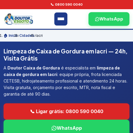
📞 0800 590 0040
WhatsApp
🏠 Início
›
Cidades
›
Iacri
Limpeza de Caixa de Gordura em Iacri — 24h,
Visita Grátis
A
Doutor Caixa de Gordura
é especialista em
limpeza de
caixa de gordura em Iacri
: equipe própria, frota licenciada
CETESB, hidrojateamento profissional e atendimento 24 horas.
Visita gratuita, orçamento por escrito, MTR, nota fiscal e
garantia de até 90 dias.
📞 Ligar grátis: 0800 590 0040
WhatsApp