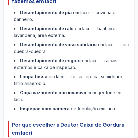
fazemos em Iacri
Desentupimento de pia
em Iacri — cozinha e
banheiro.
Desentupimento de ralo
em Iacri — banheiro,
lavanderia, área externa.
Desentupimento de vaso sanitário
em Iacri — sem
quebra-quebra.
Desentupimento de esgoto
em Iacri — ramais
externos e caixa de inspeção.
Limpa fossa
em Iacri — fossa séptica, sumidouro,
filtro anaeróbio.
Caça vazamento não invasivo
com geofone em
Iacri.
Inspeção com câmera
de tubulação em Iacri.
Por que escolher a Doutor Caixa de Gordura
em Iacri