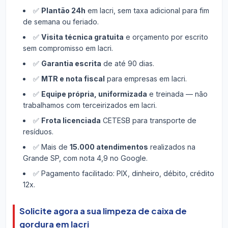
✅
Plantão 24h
em Iacri, sem taxa adicional para fim
de semana ou feriado.
✅
Visita técnica gratuita
e orçamento por escrito
sem compromisso em Iacri.
✅
Garantia escrita
de até 90 dias.
✅
MTR e nota fiscal
para empresas em Iacri.
✅
Equipe própria, uniformizada
e treinada — não
trabalhamos com terceirizados em Iacri.
✅
Frota licenciada
CETESB para transporte de
resíduos.
✅ Mais de
15.000 atendimentos
realizados na
Grande SP, com nota 4,9 no Google.
✅ Pagamento facilitado: PIX, dinheiro, débito, crédito
12x.
Solicite agora a sua limpeza de caixa de
gordura em Iacri