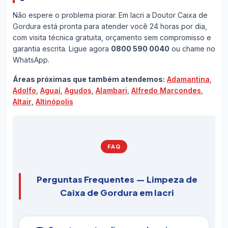
Não espere o problema piorar. Em Iacri a Doutor Caixa de
Gordura está pronta para atender você 24 horas por dia,
com visita técnica gratuita, orçamento sem compromisso e
garantia escrita. Ligue agora
0800 590 0040
ou chame no
WhatsApp.
Áreas próximas que também atendemos:
Adamantina
,
Adolfo
,
Aguaí
,
Agudos
,
Alambari
,
Alfredo Marcondes
,
Altair
,
Altinópolis
FAQ
Perguntas Frequentes — Limpeza de
Caixa de Gordura em Iacri